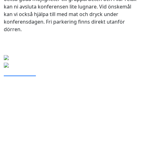
kan ni avsluta konferensen lite lugnare. Vid önskemål
kan vi också hjälpa till med mat och dryck under
konferensdagen. Fri parkering finns direkt utanför
dörren.
Eskilstuna
Eskilstunacluben
Boka event i Eskilstuna
Partnerskap
Bli medlem
Våra seriespel
Kontorshotell och konferens
Kontakta oss
Boka bana